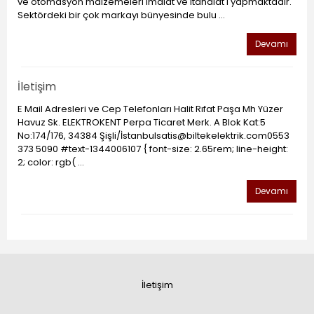
ve otomasyon malzemeleri imalat ve itahalat'ı yapmaktadır.
Sektördeki bir çok markayı bünyesinde bulu ...
Devamı
İletişim
E Mail Adresleri ve Cep Telefonları Halit Rıfat Paşa Mh Yüzer
Havuz Sk. ELEKTROKENT Perpa Ticaret Merk. A Blok Kat:5
No:174/176, 34384 Şişli/İstanbulsatis@biltekelektrik.com0553
373 5090 #text-1344006107 { font-size: 2.65rem; line-height:
2; color: rgb( ...
Devamı
İletişim