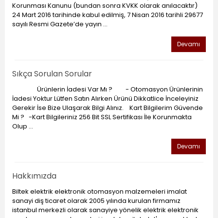
Korunması Kanunu (bundan sonra KVKK olarak anılacaktır)
24 Mart 2016 tarihinde kabul edilmiş, 7 Nisan 2016 tarihli 29677
sayılı Resmi Gazete’de yayın ...
Devamı
Sıkça Sorulan Sorular
Ürünlerin İadesi Var Mı ? - Otomasyon Ürünlerinin
İadesi Yoktur Lütfen Satın Alırken Ürünü Dikkatlice İnceleyiniz
Gerekir İse Bize Ulaşarak Bilgi Alınız. Kart Bilgilerim Güvende
Mi ? -Kart Bilgileriniz 256 Bit SSL Sertifikası İle Korunmakta
Olup ...
Devamı
Hakkımızda
Biltek elektrik elektronik otomasyon malzemeleri imalat
sanayi diş ticaret olarak 2005 yılında kurulan firmamız
istanbul merkezli olarak sanayiye yönelik elektrik elektronik