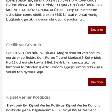
LÜTFEN ÜRÜN SEÇİMİ YAPARKEN VE ALIMI YAPMADAN ÖNCE
ÜRÜNÜ DİKKATLİCE İNCELEYİNİZ SATIŞINI YAPTIĞIMIZ ÜRÜNLERDE
İADE VE İPTALİ SÖZ KONUSU DEĞİLDİR . Bu tip ürünler teslim
edildikten sonra statik elektrik (ESD), hatalı montaj, yanlış
bağlantı, aşırı akım, uygun olmayan depolama ...
Devamı
Gizlilik ve Güvenlik
GİZLİLİK VE GÜVENLİK POLİTİKASI Mağazamızda verilen tüm
servisler ve Elektro Kent Perpa Ticaret Merkezi 5. Kat A blok
No:62 adresinde kayıtlı Biltek Elektrik .firmamıza aittir ve
firmamız tarafından işletilir. Firmamız,çeşitli amaçlarla kişisel
veriler toplayabilir. Aşa ...
Devamı
Kişisel Veriler Politikası
Elektronik Evi Kişisel Veriler Politikası Kişisel Veriler Kanunu
hakkında genel bilgilendirme 6698 Sayılı Kişisel Verilerin