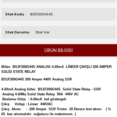
Stok Kodu
BS1F200G44S
Stok Durumu
Stok Var
ÜRÜN BİLGİSİ
Biltec BS1F200G44S ANALOG 4-20mA LİNEER ÇIKIŞLI 200 AMPER
SOLİD STATE RELAY
BS1F200G44S 200 Amper 440V Analog SSR
4-20mA Analog biltec BS1F200G44S Solid State Relay - SSR
Analog 4-20Ma Solid State Relay 90A 440V AC
Besleme Gitişi : 4-20mA led göstergeli
Çıkış Voltajı : Lineer 440VAC
Çıkış Akımı : 200 Amper SCR Tristor 20 Derece test akımı ( %
65 baz alınmalıdır soğutucu ile maksimum )