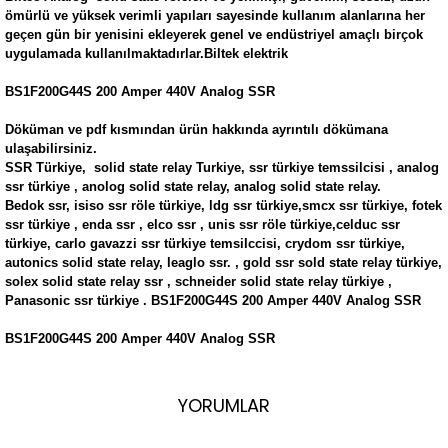
ömürlü ve yüksek verimli yapıları sayesinde kullanım alanlarına her
geçen gün bir yenisini ekleyerek genel ve endüstriyel amaçlı birçok
uygulamada kullanılmaktadırlar.Biltek elektrik
BS1F200G44S 200 Amper 440V Analog SSR
Döküman ve pdf kısmından ürün hakkında ayrıntılı dökümana
ulaşabilirsiniz.
SSR Türkiye, solid state relay Turkiye, ssr türkiye temssilcisi , analog
ssr türkiye , anolog solid state relay, analog solid state relay.
Bedok ssr, isiso ssr röle türkiye, ldg ssr türkiye,smcx ssr türkiye, fotek
ssr türkiye , enda ssr , elco ssr , unis ssr röle türkiye,celduc ssr
türkiye, carlo gavazzi ssr türkiye temsilccisi, crydom ssr türkiye,
autonics solid state relay, leaglo ssr. , gold ssr sold state relay türkiye,
solex solid state relay ssr , schneider solid state relay türkiye ,
Panasonic ssr türkiye . BS1F200G44S 200 Amper 440V Analog SSR
BS1F200G44S 200 Amper 440V Analog SSR
YORUMLAR