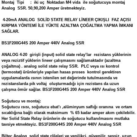
Montaj Tipi : iki uç Noktadan M4 vida ile soğutucuya montaj
Analog SSR. 50,90,200 Amper üretmekteyiz.
4-20mA ANALOG SOLİD STATE RELAY LİNEER ÇIKIŞLI FAZ AÇISI
KIRPMA YÖNTEMİ İLE YÜKTE AZALTMA ÇOĞALTMA YAPMA İMKANI
SAĞLAR.
BS1F200G44S 200 Amper 440V Analog SSR
ANALOG 4-20 girişli (input) solid state relay’lar rezistans yüklerinin
veya reziztif yüklerin lineer çalışmasını sağlamaktadır (azaltma
çoğaltma) . analog solid state relay SSR. PLC veya ısı kontrol
(termostat) ürünleriyle yapılan hasas proses kontrol gerektiren
uygulamalarda ısının istenilen set değerinde tutulmasında ve
rezistanslarda pik voltaj oluşturmadığı için rezistans da uzun
çalışma ömür sağlar. BS1F200G44S 200 Amper 440V Analog SSR
Soğutucu ve montaj:
Soğutucu ısısı, soğutucu ebat’ı ,alüminyum saflığı oranına ve ortam
sıcaklığına bağlı olarak maksimum % 65 kadar amper akım çekilebilir.
Her Solid State Relay ürünlerin de soğutucu kullanılmasını mutlaka
tavsiye etmekteyiz. BS1F200G44S 200 Amper 440V Analog SSR
Biltec Analog solid state röleleri ve yenilikçi, güvenilir, sessiz, uzun