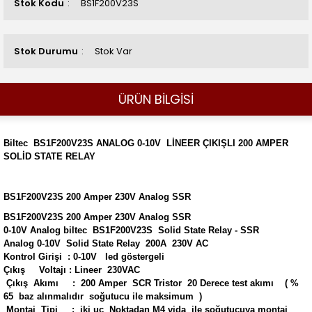
Stok Kodu
BS1F200V23S
Stok Durumu
Stok Var
ÜRÜN BİLGİSİ
Biltec BS1F200V23S ANALOG 0-10V LİNEER ÇIKIŞLI 200 AMPER
SOLİD STATE RELAY
BS1F200V23S 200 Amper 230V Analog SSR
BS1F200V23S 200 Amper 230V Analog SSR
0-10V Analog biltec BS1F200V23S Solid State Relay - SSR
Analog 0-10V Solid State Relay 200A 230V AC
Kontrol Girişi : 0-10V led göstergeli
Çıkış Voltajı : Lineer 230VAC
Çıkış Akımı : 200 Amper SCR Tristor 20 Derece test akımı ( %
65 baz alınmalıdır soğutucu ile maksimum )
Montaj Tipi : iki uç Noktadan M4 vida ile soğutucuya montaj