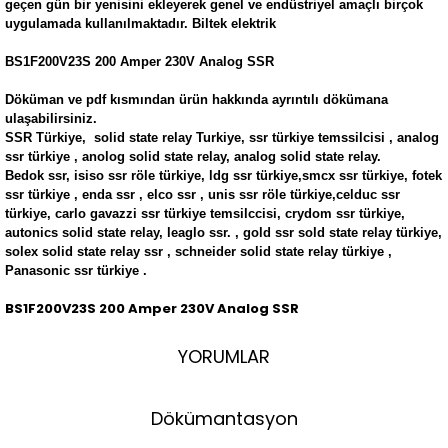
geçen gün bir yenisini ekleyerek genel ve endüstriyel amaçlı birçok
uygulamada kullanılmaktadır. Biltek elektrik
BS1F200V23S 200 Amper 230V Analog SSR
Döküman ve pdf kısmından ürün hakkında ayrıntılı dökümana
ulaşabilirsiniz.
SSR Türkiye, solid state relay Turkiye, ssr türkiye temssilcisi , analog
ssr türkiye , anolog solid state relay, analog solid state relay.
Bedok ssr, isiso ssr röle türkiye, ldg ssr türkiye,smcx ssr türkiye, fotek
ssr türkiye , enda ssr , elco ssr , unis ssr röle türkiye,celduc ssr
türkiye, carlo gavazzi ssr türkiye temsilccisi, crydom ssr türkiye,
autonics solid state relay, leaglo ssr. , gold ssr sold state relay türkiye,
solex solid state relay ssr , schneider solid state relay türkiye ,
Panasonic ssr türkiye .
BS1F200V23S 200 Amper 230V Analog SSR
YORUMLAR
Dökümantasyon