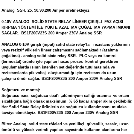
Analog SSR. 25, 50,90,200 Amper üretmekteyiz.
0-10V ANALOG SOLİD STATE RELAY LİNEER ÇIKIŞLI FAZ AÇISI
KIRPMA YÖNTEMİ İLE YÜKTE AZALTMA ÇOĞALTMA YAPMA İMKANI
SAĞLAR. BS1F200V23S 200 Amper 230V Analog SSR
ANALOG 0-10V girişli (input) solid state relay’lar rezistans yüklerinin
veya reziztif yüklerin lineer çalışmasını sağlamaktadır (azaltma
çoğaltma) . analog solid state relay SSR. PLC veya ısı kontrol
(termostat) ürünleriyle yapılan hasas proses kontrol gerektiren
uygulamalarda ısının istenilen set değerinde tutulmasında ve
rezistanslarda pik voltaj oluşturmadığı için rezistans da uzun
çalışma ömür sağlar. BS1F200V23S 200 Amper 230V Analog SSR
Soğutucu ve montaj:
Soğutucu ısısı, soğutucu ebat’ı ,alüminyum saflığı oranına ve ortam
sıcaklığına bağlı olarak maksimum % 65 kadar amper akım çekilebilir.
Her Solid State Relay ürünlerin de soğutucu kullanılmasını mutlaka
tavsiye etmekteyiz. BS1F200V23S 200 Amper 230V Analog SSR
Biltec Analog solid state röleleri ve yenilikçi, güvenilir, sessiz, uzun
ömürlü ve yüksek verimli yapıları sayesinde kullanım alanlarına her