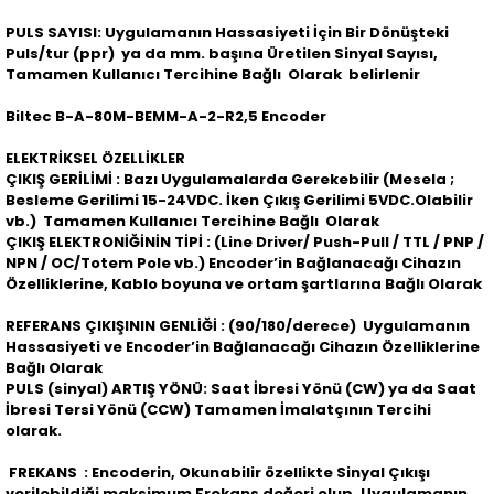
PULS SAYISI: Uygulamanın Hassasiyeti İçin Bir Dönüşteki
Puls/tur (ppr) ya da mm. başına Üretilen Sinyal Sayısı,
Tamamen Kullanıcı Tercihine Bağlı Olarak belirlenir
Biltec B-A-80M-BEMM-A-2-R2,5 Encoder
ELEKTRİKSEL ÖZELLİKLER
ÇIKIŞ GERİLİMİ : Bazı Uygulamalarda Gerekebilir (Mesela ;
Besleme Gerilimi 15-24VDC. İken Çıkış Gerilimi 5VDC.Olabilir
vb.) Tamamen Kullanıcı Tercihine Bağlı Olarak
ÇIKIŞ ELEKTRONİĞİNİN TİPİ : (Line Driver/ Push-Pull / TTL / PNP /
NPN / OC/Totem Pole vb.) Encoder’in Bağlanacağı Cihazın
Özelliklerine, Kablo boyuna ve ortam şartlarına Bağlı Olarak
REFERANS ÇIKIŞININ GENLİĞİ : (90/180/derece) Uygulamanın
Hassasiyeti ve Encoder’in Bağlanacağı Cihazın Özelliklerine
Bağlı Olarak
PULS (sinyal) ARTIŞ YÖNÜ: Saat İbresi Yönü (CW) ya da Saat
İbresi Tersi Yönü (CCW) Tamamen İmalatçının Tercihi
olarak.
FREKANS : Encoderin, Okunabilir özellikte Sinyal Çıkışı
verilebildiği maksimum Frekans değeri olup, Uygulamanın