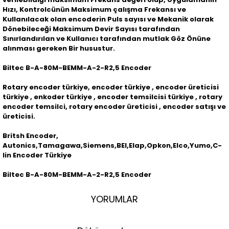
Hızı, Kontrolcünün Maksimum çalışma Frekansı ve
Kullanılacak olan encoderin Puls sayısı ve Mekanik olarak
Dönebileceği Maksimum Devir Sayısı tarafından
Sınırlandırılan ve Kullanıcı tarafından mutlak Göz Önüne
alınması gereken Bir husustur.
Biltec B-A-80M-BEMM-A-2-R2,5 Encoder
Rotary encoder türkiye, encoder türkiye , encoder üreticisi
türkiye , enkoder türkiye , encoder temsilcisi türkiye , rotary
encoder temsilci, rotary encoder üreticisi , encoder satışı ve
üreticisi.
Britsh Encoder,
Autonics,Tamagawa,Siemens,BEI,Elap,Opkon,Elco,Yumo,C-
lin Encoder Türkiye
Biltec B-A-80M-BEMM-A-2-R2,5 Encoder
YORUMLAR