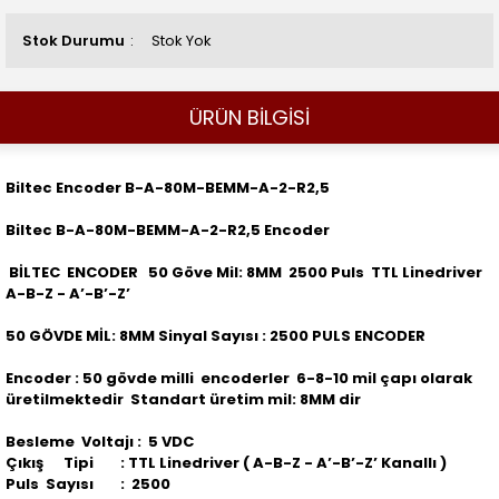
Stok Durumu
Stok Yok
ÜRÜN BİLGİSİ
Biltec Encoder B-A-80M-BEMM-A-2-R2,5
Biltec B-A-80M-BEMM-A-2-R2,5 Encoder
BİLTEC ENCODER 50 Göve Mil: 8MM 2500 Puls TTL Linedriver
A-B-Z - A’-B’-Z’
50 GÖVDE MİL: 8MM Sinyal Sayısı : 2500 PULS ENCODER
Encoder : 50 gövde milli encoderler 6-8-10 mil çapı olarak
üretilmektedir Standart üretim mil: 8MM dir
Besleme Voltajı : 5 VDC
Çıkış Tipi : TTL Linedriver ( A-B-Z - A’-B’-Z’ Kanallı )
Puls Sayısı : 2500