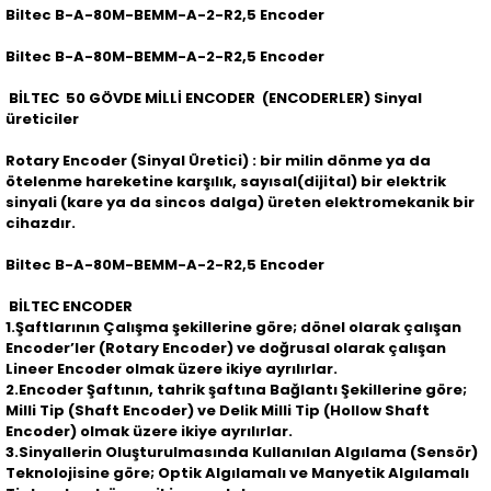
Biltec B-A-80M-BEMM-A-2-R2,5 Encoder
Biltec B-A-80M-BEMM-A-2-R2,5 Encoder
BİLTEC 50 GÖVDE MİLLİ ENCODER (ENCODERLER) Sinyal
üreticiler
Rotary Encoder (Sinyal Üretici) : bir milin dönme ya da
ötelenme hareketine karşılık, sayısal(dijital) bir elektrik
sinyali (kare ya da sincos dalga) üreten elektromekanik bir
cihazdır.
Biltec B-A-80M-BEMM-A-2-R2,5 Encoder
BİLTEC ENCODER
1.Şaftlarının Çalışma şekillerine göre; dönel olarak çalışan
Encoder’ler (Rotary Encoder) ve doğrusal olarak çalışan
Lineer Encoder olmak üzere ikiye ayrılırlar.
2.Encoder Şaftının, tahrik şaftına Bağlantı Şekillerine göre;
Milli Tip (Shaft Encoder) ve Delik Milli Tip (Hollow Shaft
Encoder) olmak üzere ikiye ayrılırlar.
3.Sinyallerin Oluşturulmasında Kullanılan Algılama (Sensör)
Teknolojisine göre; Optik Algılamalı ve Manyetik Algılamalı