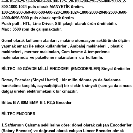
4--8-16-20-25-32-40-50-64-80-100-125-128-160-200-250-256-400-500-512-
800-1000-1024 puls olarak MANYETİK üretim.
100-150-200-360-400-500-600-720-1000-1024-1800-2000-2048-2500-3600-
4000-4096-5000 puls olarak optik üretim
Push pull , HTL, Line Driver, SSI çıkışlı olarak ürün üretilebilir.
Max : 3500 rpm de çalışmaktadır.
Genel olarak kullanım alanları : makine otomasyon sektöründe ölçüm
yapmak amacı ile sıkça kullanılırlar , Ambalaj makineleri , plastik
makineleri , mermer makinaları, Cam kesme & temperleme
makinalarında ve paketleme makinaların da kullanılır.
BİLTEC 50 GÖVDE MİLLİ ENCODER (ENCODERLER) Sinyal üreticiler
Rotary Encoder (Sinyal Üretici) : bir milin dönme ya da ötelenme
hareketine karşılık, sayısal(dijital) bir elektrik sinyali (kare ya da sincos
dalga) üreten elektromekanik bir cihazdır.
Biltec B-A-80M-EMM-B-1-R2,5 Encoder
BİLTEC ENCODER
1.Şaftlarının Çalışma şekillerine göre; dönel olarak çalışan Encoder’ler
(Rotary Encoder) ve doğrusal olarak çalışan Lineer Encoder olmak