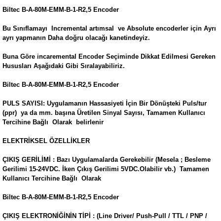
Biltec B-A-80M-EMM-B-1-R2,5 Encoder
Bu Sınıflamayı Incremental artımsal ve Absolute encoderler için Ayrı
ayrı yapmanın Daha doğru olacağı kanetindeyiz.
Buna Göre incaremental Encoder Seçiminde Dikkat Edilmesi Gereken
Hususları Aşağıdaki Gibi Sıralayabiliriz.
Biltec B-A-80M-EMM-B-1-R2,5 Encoder
PULS SAYISI: Uygulamanın Hassasiyeti İçin Bir Dönüşteki Puls/tur
(ppr) ya da mm. başına Üretilen Sinyal Sayısı, Tamamen Kullanıcı
Tercihine Bağlı Olarak belirlenir
ELEKTRİKSEL ÖZELLİKLER
ÇIKIŞ GERİLİMİ : Bazı Uygulamalarda Gerekebilir (Mesela ; Besleme
Gerilimi 15-24VDC. İken Çıkış Gerilimi 5VDC.Olabilir vb.) Tamamen
Kullanıcı Tercihine Bağlı Olarak
Biltec B-A-80M-EMM-B-1-R2,5 Encoder
ÇIKIŞ ELEKTRONİĞİNİN TİPİ : (Line Driver/ Push-Pull / TTL / PNP /