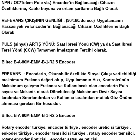
NPN / OC/Totem Pole vb.) Encoder’in Bağlanacağı Cihazın
Özelliklerine, Kablo boyuna ve ortam şartlarına Bağlı Olarak
REFERANS ÇIKIŞININ GENLİĞİ : (90/180/derece) Uygulamanın
Hassasiyeti ve Encoder’in Bağlanacağı Cihazın Özelliklerine Bağlı
Olarak
PULS (sinyal) ARTIŞ YÖNÜ: Saat İbresi Yönü (CW) ya da Saat İbresi
Tersi Yönü (CCW) Tamamen İmalatçının Tercihi olarak.
Biltec B-A-80M-EMM-B-1-R2,5 Encoder
FREKANS : Encoderin, Okunabilir özellikte Sinyal Çıkışı verilebildiği
maksimum Frekans değeri olup, Uygulamanın Hızı, Kontrolcünün
Maksimum çalışma Frekansı ve Kullanılacak olan encoderin Puls
sayısı ve Mekanik olarak Dönebileceği Maksimum Devir Sayısı
tarafından Sınırlandırılan ve Kullanıcı tarafından mutlak Göz Önüne
alınması gereken Bir husustur.
Biltec B-A-80M-EMM-B-1-R2,5 Encoder
Rotary encoder türkiye, encoder türkiye , encoder üreticisi türkiye ,
enkoder türkiye , encoder temsilcisi türkiye , rotary encoder temsilci,
rotary encoder üreticisi , encoder satışı ve reticisi.