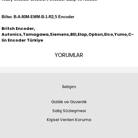
Biltec B-A-80M-EMM-B-1-R2,5 Encoder
Britsh Encoder,
Autonics,Tamagawa,Siemens,BEI,Elap,Opkon,Elco,Yumo,C-
lin Encoder Türkiye
YORUMLAR
İletişim
Gizlilik ve Güvenlik
Satış Sözleşmesi
Kişisel Verileri Koruma