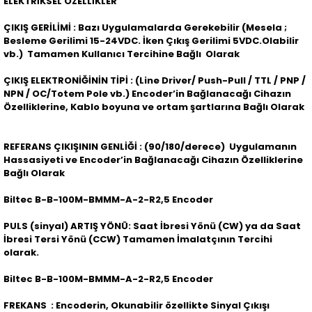
ELEKTRİKSEL ÖZELLİKLER
ÇIKIŞ GERİLİMİ : Bazı Uygulamalarda Gerekebilir (Mesela ;
Besleme Gerilimi 15-24VDC. İken Çıkış Gerilimi 5VDC.Olabilir
vb.) Tamamen Kullanıcı Tercihine Bağlı Olarak
ÇIKIŞ ELEKTRONİĞİNİN TİPİ : (Line Driver/ Push-Pull / TTL / PNP /
NPN / OC/Totem Pole vb.) Encoder’in Bağlanacağı Cihazın
Özelliklerine, Kablo boyuna ve ortam şartlarına Bağlı Olarak
REFERANS ÇIKIŞININ GENLİĞİ : (90/180/derece) Uygulamanın
Hassasiyeti ve Encoder’in Bağlanacağı Cihazın Özelliklerine
Bağlı Olarak
Biltec B-B-100M-BMMM-A-2-R2,5 Encoder
PULS (sinyal) ARTIŞ YÖNÜ: Saat İbresi Yönü (CW) ya da Saat
İbresi Tersi Yönü (CCW) Tamamen İmalatçının Tercihi
olarak.
Biltec B-B-100M-BMMM-A-2-R2,5 Encoder
FREKANS : Encoderin, Okunabilir özellikte Sinyal Çıkışı