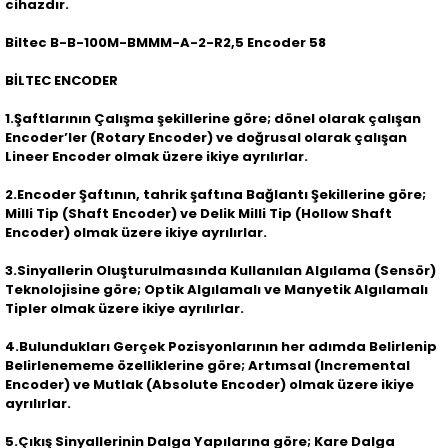
cihazdır.
Biltec B-B-100M-BMMM-A-2-R2,5 Encoder 58
BİLTEC ENCODER
1.Şaftlarının Çalışma şekillerine göre; dönel olarak çalışan
Encoder’ler (Rotary Encoder) ve doğrusal olarak çalışan
Lineer Encoder olmak üzere ikiye ayrılırlar.
2.Encoder Şaftının, tahrik şaftına Bağlantı Şekillerine göre;
Milli Tip (Shaft Encoder) ve Delik Milli Tip (Hollow Shaft
Encoder) olmak üzere ikiye ayrılırlar.
3.Sinyallerin Oluşturulmasında Kullanılan Algılama (Sensör)
Teknolojisine göre; Optik Algılamalı ve Manyetik Algılamalı
Tipler olmak üzere ikiye ayrılırlar.
4.Bulundukları Gerçek Pozisyonlarının her adımda Belirlenip
Belirlenememe özelliklerine göre; Artımsal (Incremental
Encoder) ve Mutlak (Absolute Encoder) olmak üzere ikiye
ayrılırlar.
5.Çıkış Sinyallerinin Dalga Yapılarına göre; Kare Dalga