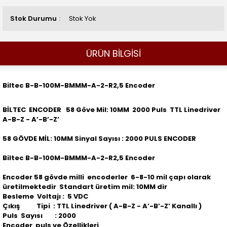
Stok Durumu
Stok Yok
ÜRÜN BİLGİSİ
Biltec B-B-100M-BMMM-A-2-R2,5 Encoder
BİLTEC ENCODER 58 Göve Mil: 10MM 2000 Puls TTL Linedriver
A-B-Z - A’-B’-Z’
58 GÖVDE MİL: 10MM Sinyal Sayısı : 2000 PULS ENCODER
Biltec B-B-100M-BMMM-A-2-R2,5 Encoder
Encoder 58 gövde milli encoderler 6-8-10 mil çapı olarak
üretilmektedir Standart üretim mil: 10MM dir
Besleme Voltajı : 5 VDC
Çıkış Tipi : TTL Linedriver ( A-B-Z - A’-B’-Z’ Kanallı )
Puls Sayısı : 2000
Encoder puls ve Özellikleri