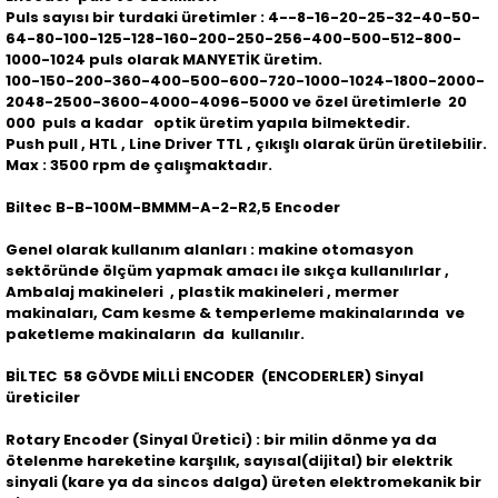
Puls sayısı bir turdaki üretimler : 4--8-16-20-25-32-40-50-
64-80-100-125-128-160-200-250-256-400-500-512-800-
1000-1024 puls olarak MANYETİK üretim.
100-150-200-360-400-500-600-720-1000-1024-1800-2000-
2048-2500-3600-4000-4096-5000 ve özel üretimlerle 20
000 puls a kadar optik üretim yapıla bilmektedir.
Push pull , HTL , Line Driver TTL , çıkışlı olarak ürün üretilebilir.
Max : 3500 rpm de çalışmaktadır.
Biltec B-B-100M-BMMM-A-2-R2,5 Encoder
Genel olarak kullanım alanları : makine otomasyon
sektöründe ölçüm yapmak amacı ile sıkça kullanılırlar ,
Ambalaj makineleri , plastik makineleri , mermer
makinaları, Cam kesme & temperleme makinalarında ve
paketleme makinaların da kullanılır.
BİLTEC 58 GÖVDE MİLLİ ENCODER (ENCODERLER) Sinyal
üreticiler
Rotary Encoder (Sinyal Üretici) : bir milin dönme ya da
ötelenme hareketine karşılık, sayısal(dijital) bir elektrik
sinyali (kare ya da sincos dalga) üreten elektromekanik bir