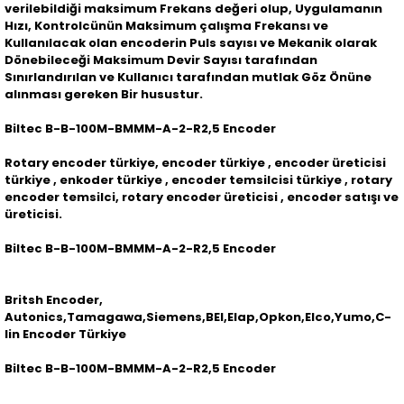
verilebildiği maksimum Frekans değeri olup, Uygulamanın
Hızı, Kontrolcünün Maksimum çalışma Frekansı ve
Kullanılacak olan encoderin Puls sayısı ve Mekanik olarak
Dönebileceği Maksimum Devir Sayısı tarafından
Sınırlandırılan ve Kullanıcı tarafından mutlak Göz Önüne
alınması gereken Bir husustur.
Biltec B-B-100M-BMMM-A-2-R2,5 Encoder
Rotary encoder türkiye, encoder türkiye , encoder üreticisi
türkiye , enkoder türkiye , encoder temsilcisi türkiye , rotary
encoder temsilci, rotary encoder üreticisi , encoder satışı ve
üreticisi.
Biltec B-B-100M-BMMM-A-2-R2,5 Encoder
Britsh Encoder,
Autonics,Tamagawa,Siemens,BEI,Elap,Opkon,Elco,Yumo,C-
lin Encoder Türkiye
Biltec B-B-100M-BMMM-A-2-R2,5 Encoder