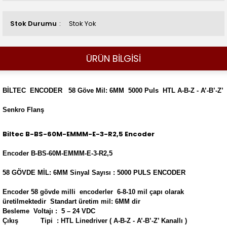
Stok Durumu
Stok Yok
ÜRÜN BİLGİSİ
BİLTEC ENCODER 58 Göve Mil: 6MM 5000 Puls HTL A-B-Z - A’-B’-Z’
Senkro Flanş
Biltec B-BS-60M-EMMM-E-3-R2,5 Encoder
Encoder
B-BS-60M-EMMM-E-3-R2,5
58 GÖVDE MİL: 6MM Sinyal Sayısı : 5000 PULS ENCODER
Encoder 58 gövde milli encoderler 6-8-10 mil çapı olarak
üretilmektedir Standart üretim mil: 6MM dir
Besleme Voltajı : 5 – 24 VDC
Çıkış Tipi : HTL Linedriver ( A-B-Z - A’-B’-Z’ Kanallı )