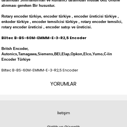
tarafından Sınırlandırılan ve Kullanıcı tarafından mutlak Göz Önüne
alınması gereken Bir husustur.
Rotary encoder türkiye, encoder türkiye , encoder üreticisi türkiye ,
enkoder türkiye , encoder temsilcisi türkiye , rotary encoder temsilci,
rotary encoder üreticisi , encoder satışı ve üreticisi.
Biltec B-BS-60M-EMMM-E-3-R2,5 Encoder
Britsh Encoder,
Autonics,Tamagawa,Siemens,BEI,Elap,Opkon,Elco,Yumo,C-lin
Encoder Türkiye
Biltec B-BS-60M-EMMM-E-3-R2,5 Encoder
YORUMLAR
İletişim
Gizlilik ve Güvenlik