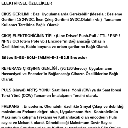
ELEKTRİKSEL ÖZELLİKLER
ÇIKIŞ GERİLİMİ : Bazı Uygulamalarda Gerekebilir (Mesela ; Besleme
Gerilimi 15-24VDC. İken Çıkış Gerilimi 5VDC.Olabilir vb.) Tamamen
Kullanıcı Tercihine Bağlı Olarak
ÇIKIŞ ELEKTRONİĞİNİN TİPİ : (Line Driver/ Push-Pull / TTL / PNP /
NPN / OC/Totem Pole vb.) Encoder’in Bağlanacağı Cihazın
Özelliklerine, Kablo boyuna ve ortam şartlarına Bağlı Olarak
Biltec B-BS-60M-EMMM-E-3-R2,5 Encoder
REFERANS ÇIKIŞININ GENLİĞİ : (90/180/derece) Uygulamanın
Hassasiyeti ve Encoder’in Bağlanacağı Cihazın Özelliklerine Bağlı
Olarak
PULS (sinyal) ARTIŞ YÖNÜ: Saat İbresi Yönü (CW) ya da Saat İbresi
Tersi Yönü (CCW) Tamamen İmalatçının Tercihi olarak.
FREKANS : Encoderin, Okunabilir özellikte Sinyal Çıkışı verilebildiği
maksimum Frekans değeri olup, Uygulamanın Hızı, Kontrolcünün
Maksimum çalışma Frekansı ve Kullanılacak olan encoderin Puls
sayısı ve Mekanik olarak Dönebileceği Maksimum Devir Sayısı