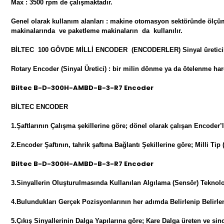
Max : 3500 rpm de çalışmaktadır.
Genel olarak kullanım alanları : makine otomasyon sektöründe ölçüm
makinalarında ve paketleme makinaların da kullanılır.
BİLTEC 100 GÖVDE MİLLİ ENCODER (ENCODERLER) Sinyal üretici
Rotary Encoder (Sinyal Üretici) : bir milin dönme ya da ötelenme hareke
Biltec B-D-300H-AMBD-B-3-R7 Encoder
BİLTEC ENCODER
1.Şaftlarının Çalışma şekillerine göre; dönel olarak çalışan Encoder’
2.Encoder Şaftının, tahrik şaftına Bağlantı Şekillerine göre; Milli Tip
Biltec B-D-300H-AMBD-B-3-R7 Encoder
3.Sinyallerin Oluşturulmasında Kullanılan Algılama (Sensör) Teknoloji
4.Bulundukları Gerçek Pozisyonlarının her adımda Belirlenip Belirlen
5.Çıkış Sinyallerinin Dalga Yapılarına göre; Kare Dalga üreten ve sinc