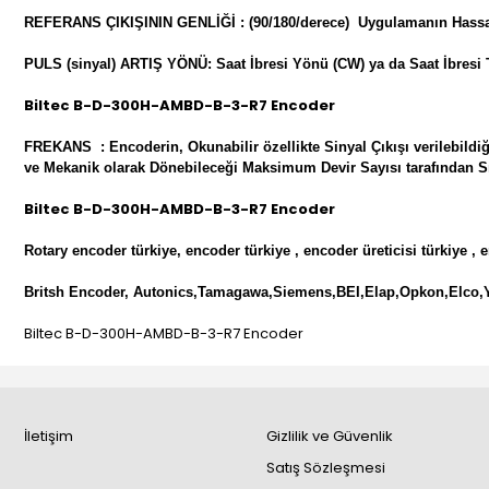
REFERANS ÇIKIŞININ GENLİĞİ : (90/180/derece) Uygulamanın Has
PULS (sinyal) ARTIŞ YÖNÜ: Saat İbresi Yönü (CW) ya da Saat İbresi 
Biltec B-D-300H-AMBD-B-3-R7 Encoder
FREKANS : Encoderin, Okunabilir özellikte Sinyal Çıkışı verilebil
ve Mekanik olarak Dönebileceği Maksimum Devir Sayısı tarafından Sı
Biltec B-D-300H-AMBD-B-3-R7 Encoder
Rotary encoder türkiye, encoder türkiye , encoder üreticisi türkiye , e
Britsh Encoder, Autonics,Tamagawa,Siemens,BEI,Elap,Opkon,Elco,
Biltec B-D-300H-AMBD-B-3-R7 Encoder
İletişim
Gizlilik ve Güvenlik
Satış Sözleşmesi