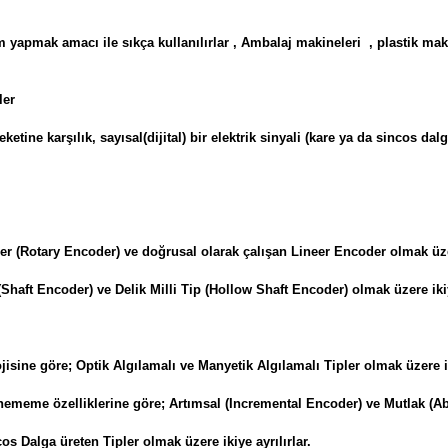
 yapmak amacı ile sıkça kullanılırlar , Ambalaj makineleri , plastik m
ler
tine karşılık, sayısal(dijital) bir elektrik sinyali (kare ya da sincos dal
ler (Rotary Encoder) ve doğrusal olarak çalışan Lineer Encoder olmak üzere
 (Shaft Encoder) ve Delik Milli Tip (Hollow Shaft Encoder) olmak üzere ikiy
sine göre; Optik Algılamalı ve Manyetik Algılamalı Tipler olmak üzere iki
ememe özelliklerine göre; Artımsal (Incremental Encoder) ve Mutlak (Abs
os Dalga üreten Tipler olmak üzere ikiye ayrılırlar.