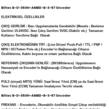
Biltec B-D-350H-AMBD-B-3-R7 Encoder
ELEKTRİKSEL ÖZELLİKLER
ÇIKIŞ GERİLİMİ : Bazı Uygulamalarda Gerekebilir (Mesela ; Besleme
Gerilimi 15-24VDC. İken Çıkış Gerilimi 5VDC.Olabilir vb.) Tamamen
Kullanıcı Tercihine Bağlı Olarak
ÇIKIŞ ELEKTRONİĞİNİN TİPİ : (Line Driver/ Push-Pull / TTL / PNP /
NPN / OC/Totem Pole vb.) Encoder’in Bağlanacağı Cihazın
Özelliklerine, Kablo boyuna ve ortam şartlarına Bağlı Olarak
REFERANS ÇIKIŞININ GENLİĞİ : (90/180/derece) Uygulamanın
Hassasiyeti ve Encoder’in Bağlanacağı Cihazın Özelliklerine Bağlı
Olarak
PULS (sinyal) ARTIŞ YÖNÜ: Saat İbresi Yönü (CW) ya da Saat İbresi
Tersi Yönü (CCW) Tamamen İmalatçının Tercihi olarak.
Biltec B-D-350H-AMBD-B-3-R7 Encoder
FREKANS : Encoderin, Okunabilir özellikte Sinyal Çıkışı verilebildiği