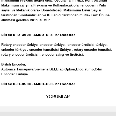
maksimum Frekans değeri olup, Uygulamanın Hızı, Kontrolcünün
Maksimum çalışma Frekansı ve Kullanılacak olan encoderin Puls
sayısı ve Mekanik olarak Dönebileceği Maksimum Devir Sayısı
tarafından Sınırlandırılan ve Kullanıcı tarafından mutlak Göz Önüne
alınması gereken Bir husustur.
Biltec B-D-350H-AMBD-B-3-R7 Encoder
Rotary encoder türkiye, encoder türkiye , encoder üreticisi türkiye ,
enkoder türkiye , encoder temsilcisi türkiye , rotary encoder temsilci,
rotary encoder üreticisi , encoder satışı ve üreticisi.
Britsh Encoder,
Autonics,Tamagawa,Siemens,BEI,Elap,Opkon,Elco,Yumo,C-lin
Encoder Türkiye
Biltec B-D-350H-AMBD-B-3-R7 Encoder
YORUMLAR