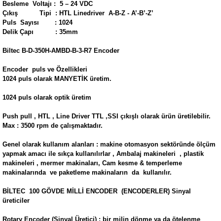
Besleme Voltajı : 5 – 24 VDC
Çıkış Tipi : HTL Linedriver A-B-Z - A’-B’-Z’
Puls Sayısı : 1024
Delik Çapı : 35mm
Biltec B-D-350H-AMBD-B-3-R7 Encoder
Encoder puls ve Özellikleri
1024 puls olarak MANYETİK üretim.
1024 puls olarak optik üretim
Push pull , HTL , Line Driver TTL ,SSI çıkışlı olarak ürün üretilebilir.
Max : 3500 rpm de çalışmaktadır.
Genel olarak kullanım alanları : makine otomasyon sektöründe ölçüm
yapmak amacı ile sıkça kullanılırlar , Ambalaj makineleri , plastik
makineleri , mermer makinaları, Cam kesme & temperleme
makinalarında ve paketleme makinaların da kullanılır.
BİLTEC 100 GÖVDE MİLLİ ENCODER (ENCODERLER) Sinyal
üreticiler
Rotary Encoder (Sinyal Üretici) : bir milin dönme ya da ötelenme