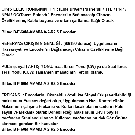
ÇIKIŞ ELEKTRONİĞİNİN TİPİ : (Line Driver/ Push-Pull / TTL / PNP /
NPN / OC/Totem Pole vb.) Encoder’in Bağlanacağı Cihazın
Özelliklerine, Kablo boyuna ve ortam şartlarına Bağlı Olarak
Biltec B-F-60M-AMMM-A-2-R2,5 Encoder
REFERANS ÇIKIŞININ GENLİĞİ : (90/180/derece) Uygulamanın
Hassasiyeti ve Encoder’in Bağlanacağı Cihazın Özelliklerine Bağlı
Olarak
PULS (sinyal) ARTIŞ YÖNÜ: Saat İbresi Yönü (CW) ya da Saat İbresi
Tersi Yönü (CCW) Tamamen İmalatçının Tercihi olarak.
Biltec B-F-60M-AMMM-A-2-R2,5 Encoder
FREKANS : Encoderin, Okunabilir özellikte Sinyal Çıkışı verilebildiği
maksimum Frekans değeri olup, Uygulamanın Hızı, Kontrolcünün
Maksimum çalışma Frekansı ve Kullanılacak olan encoderin Puls
sayısı ve Mekanik olarak Dönebileceği Maksimum Devir Sayısı
tarafından Sınırlandırılan ve Kullanıcı tarafından mutlak Göz Önüne
alınması gereken Bir husustur.
Biltec B-F-60M-AMMM-A-2-R2,5 Encoder