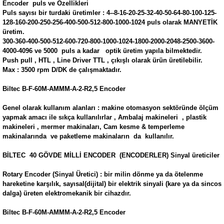
Encoder puls ve Özellikleri
Puls sayısı bir turdaki üretimler : 4--8-16-20-25-32-40-50-64-80-100-125-
128-160-200-250-256-400-500-512-800-1000-1024 puls olarak MANYETİK
üretim.
300-360-400-500-512-600-720-800-1000-1024-1800-2000-2048-2500-3600-
4000-4096 ve 5000 puls a kadar optik üretim yapıla bilmektedir.
Push pull , HTL , Line Driver TTL , çıkışlı olarak ürün üretilebilir.
Max : 3500 rpm D/DK de çalışmaktadır.
Biltec B-F-60M-AMMM-A-2-R2,5 Encoder
Genel olarak kullanım alanları : makine otomasyon sektöründe ölçüm
yapmak amacı ile sıkça kullanılırlar , Ambalaj makineleri , plastik
makineleri , mermer makinaları, Cam kesme & temperleme
makinalarında ve paketleme makinaların da kullanılır.
BİLTEC 40 GÖVDE MİLLİ ENCODER (ENCODERLER) Sinyal üreticiler
Rotary Encoder (Sinyal Üretici) : bir milin dönme ya da ötelenme
hareketine karşılık, sayısal(dijital) bir elektrik sinyali (kare ya da sincos
dalga) üreten elektromekanik bir cihazdır.
Biltec B-F-60M-AMMM-A-2-R2,5 Encoder