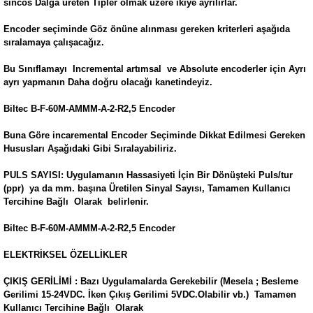
sincos Dalga üreten Tipler olmak üzere ikiye ayrılırlar.
Encoder seçiminde Göz önüne alınması gereken kriterleri aşağıda
sıralamaya çalışacağız.
Bu Sınıflamayı Incremental artımsal ve Absolute encoderler için Ayrı
ayrı yapmanın Daha doğru olacağı kanetindeyiz.
Biltec B-F-60M-AMMM-A-2-R2,5 Encoder
Buna Göre incaremental Encoder Seçiminde Dikkat Edilmesi Gereken
Hususları Aşağıdaki Gibi Sıralayabiliriz.
PULS SAYISI: Uygulamanın Hassasiyeti İçin Bir Dönüşteki Puls/tur
(ppr) ya da mm. başına Üretilen Sinyal Sayısı, Tamamen Kullanıcı
Tercihine Bağlı Olarak belirlenir.
Biltec B-F-60M-AMMM-A-2-R2,5 Encoder
ELEKTRİKSEL ÖZELLİKLER
ÇIKIŞ GERİLİMİ : Bazı Uygulamalarda Gerekebilir (Mesela ; Besleme
Gerilimi 15-24VDC. İken Çıkış Gerilimi 5VDC.Olabilir vb.) Tamamen
Kullanıcı Tercihine Bağlı Olarak