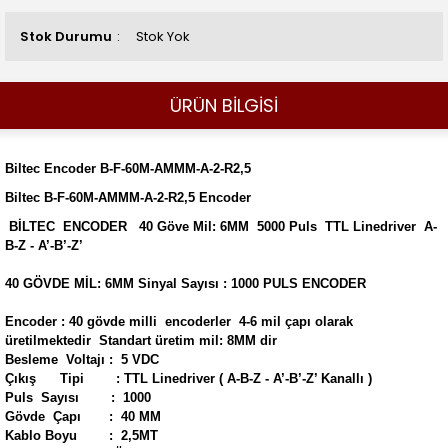
Stok Durumu
Stok Yok
ÜRÜN BİLGİSİ
Biltec Encoder B-F-60M-AMMM-A-2-R2,5
Biltec B-F-60M-AMMM-A-2-R2,5 Encoder
BİLTEC ENCODER 40 Göve Mil: 6MM 5000 Puls TTL Linedriver A-
B-Z - A’-B’-Z’
40 GÖVDE MİL: 6MM Sinyal Sayısı : 1000 PULS ENCODER
Encoder : 40 gövde milli encoderler 4-6 mil çapı olarak
üretilmektedir Standart üretim mil: 8MM dir
Besleme Voltajı : 5 VDC
Çıkış Tipi : TTL Linedriver ( A-B-Z - A’-B’-Z’ Kanallı )
Puls Sayısı : 1000
Gövde Çapı : 40 MM
Kablo Boyu : 2,5MT