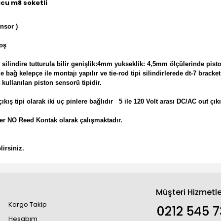
cu m8 soketli
nsor )
boş
lindire tutturula bilir genişlik:4mm yukseklik: 4,5mm ölçülerinde piston 
ede bağ kelepçe ile montajı yapılır ve tie-rod tipi silindirlerede dt-7 brac
 kullanılan piston sensorü tipidir.
 tipi olarak iki uç pinlere bağlıdır 5 ile 120 Volt arası DC/AC out çıkış
r NO Reed Kontak olarak çalışmaktadır.
irsiniz.
Müşteri Hizmetle
Kargo Takip
0212 545 7
Hesabım