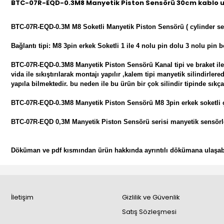
BTC-07R-EQD-0.3M8 Manyetik Piston Sensörü 30cm kablo u
BTC-07R-EQD-0.3M M8 Soketli Manyetik Piston Sensörü ( cylinder se
Bağlantı tipi: M8 3pin erkek Soketli 1 ile 4 nolu pin dolu 3 nolu pin 
BTC-07R-EQD-0.3M8 Manyetik Piston Sensörü Kanal tipi ve braket ile si
vida ile sıkıştırılarak montajı yapılır ,kalem tipi manyetik silindirler
yapıla bilmektedir. bu neden ile bu ürün bir çok silindir tipinde sıkça
BTC-07R-EQD-0.3M8 Manyetik Piston Sensörü M8 3pin erkek soketli çıkış
BTC-07R-EQD 0,3M Manyetik Piston Sensörü serisi manyetik sensörle
Döküman ve pdf kısmından ürün hakkında ayrıntılı dökümana ulaşabl
İletişim
Gizlilik ve Güvenlik
Satış Sözleşmesi