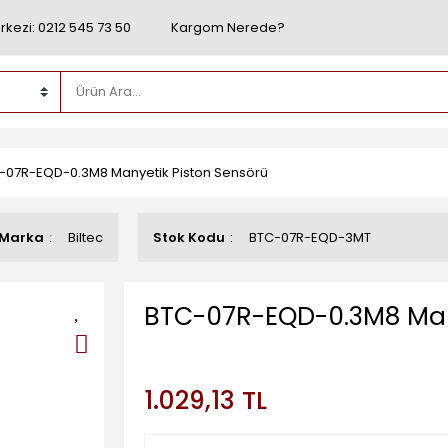
rkezi: 0212 545 73 50
Kargom Nerede?
-07R-EQD-0.3M8 Manyetik Piston Sensörü
Marka
Biltec
Stok Kodu
BTC-07R-EQD-3MT
BTC-07R-EQD-0.3M8 Many
1.029,13 TL