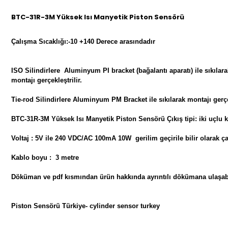
BTC-31R-3M Yüksek Isı Manyetik Piston Sensörü
Çalışma Sıcaklığı:-10 +140 Derece arasındadır
ISO Silindirlere Aluminyum PI bracket (bağalantı aparatı) ile sıkılar
montajı gerçekleştrilir.
Tie-rod Silindirlere Aluminyum PM Bracket ile sıkılarak montajı gerçek
BTC-31R-3M Yüksek Isı Manyetik Piston Sensörü Çıkış tipi:
iki uçlu
Voltaj : 5V ile 240 VDC/AC 100mA 10W gerilim geçirile bilir olarak çalı
Kablo boyu : 3 metre
Döküman ve pdf kısmından ürün hakkında ayrıntılı dökümana ulaşabl
Piston Sensörü Türkiye- cylinder sensor turkey