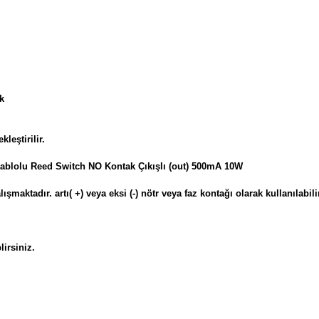
ak
leştirilir.
 kablolu Reed Switch NO Kontak Çıkışlı (out) 500mA 10W
şmaktadır. artı( +) veya eksi (-) nötr veya faz kontağı olarak kullanılabili
irsiniz.