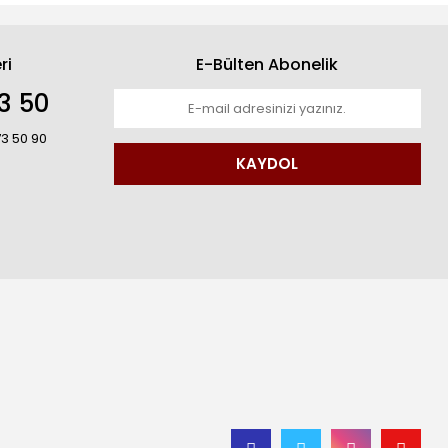
ri
E-Bülten Abonelik
3 50
73 50 90
KAYDOL