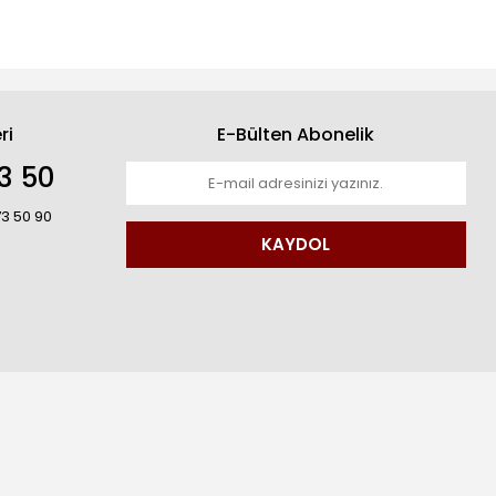
ri
E-Bülten Abonelik
3 50
73 50 90
KAYDOL