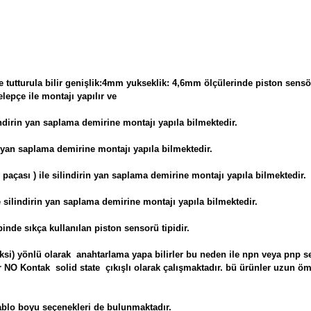
 tutturula bilir genişlik:4mm yukseklik: 4,6mm ölçülerinde piston sensörle
elepçe ile montajı yapılır ve
ilindirin yan saplama demirine montajı yapıla bilmektedir.
in yan saplama demirine montajı yapıla bilmektedir.
açası ) ile silindirin yan saplama demirine montajı yapıla bilmektedir.
le silindirin yan saplama demirine montajı yapıla bilmektedir.
inde sıkça kullanılan piston sensorü tipidir.
- (eksi) yönlü olarak anahtarlama yapa bilirler bu neden ile npn veya pnp se
NO Kontak solid state çıkışlı olarak çalışmaktadır. bü ürünler uzun ömürl
ablo boyu seçenekleri de bulunmaktadır.