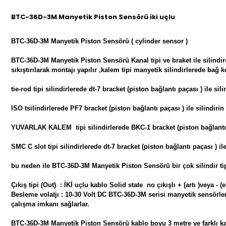
BTC-36D-3M Manyetik Piston Sensörü iki uçlu
BTC-36D-3M Manyetik Piston Sensörü ( cylinder sensor )
BTC-36D-3M Manyetik Piston Sensörü Kanal tipi ve braket ile silindire
sıkıştırılarak montajı yapılır ,kalem tipi manyetik silindirlerede bağ k
tie-rod tipi silindirlerede dt-7 bracket (piston bağlantı paçası ) ile s
ISO tsilindirlerede PF7 bracket (piston bağlantı paçası ) ile silindir
YUVARLAK KALEM tipi silindirlerede BKC-1 bracket (piston bağlantı p
SMC C slot tipi silindirlerede dt-7 bracket (piston bağlantı paçası ) i
bu neden ile BTC-36D-3M Manyetik Piston Sensörü bir çok silindir tip
Çıkış tipi (Out) : İKİ uçlu kablo Solid state no çıkışlı + (artı )veya 
Besleme volatjı : 10-30 Volt DC
BTC-36D-3M serisi manyetik sensörler 
çalışma imkanı sağlarlar.
BTC-36D-3M Manyetik Piston Sensörü kablo boyu 3 metre ve farklı k