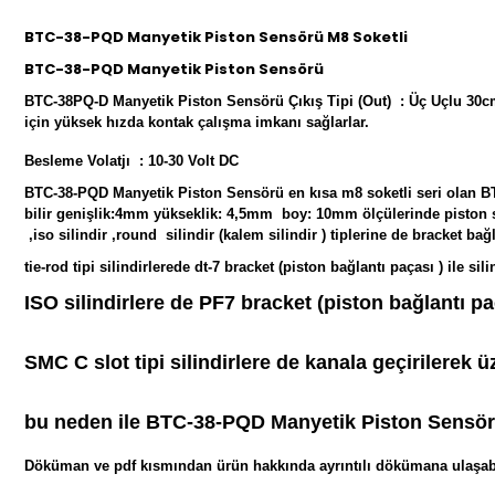
BTC-38-PQD Manyetik Piston Sensörü M8 Soketli
BTC-38-PQD Manyetik Piston Sensörü
BTC-38PQ-D Manyetik Piston Sensörü Çıkış Tipi (Out) : Üç Uçlu 30cm 
için yüksek hızda kontak çalışma imkanı sağlarlar.
Besleme Volatjı : 10-30 Volt DC
BTC-38-PQD Manyetik Piston Sensörü en kısa m8 soketli seri olan BTC38
bilir genişlik:4mm yükseklik: 4,5mm boy: 10mm ölçülerinde piston sensör
,iso silindir ,round silindir (kalem silindir ) tiplerine de bracket bağla
tie-rod tipi silindirlerede dt-7 bracket (piston bağlantı paçası ) ile 
ISO silindirlere de PF7 bracket (piston bağlantı pa
SMC C slot tipi silindirlere de kanala geçirilerek üze
bu neden ile BTC-38-PQD Manyetik Piston Sensörü M
Döküman ve pdf kısmından ürün hakkında ayrıntılı dökümana ulaşabl