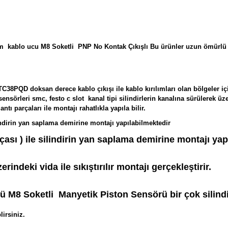
kablo ucu M8 Soketli PNP No Kontak Çıkışlı Bu ürünler uzun ömürlü ve yar
PQD doksan derece kablo çıkışı ile kablo kırılımları olan bölgeler için k
leri smc, festo c slot kanal tipi silindirlerin kanalına sürülerek üzerind
ntı parçaları ile montajı rahatlıkla yapıla bilir.
silindirin yan saplama demirine montajı yapılabilmektedir
çası ) ile silindirin yan saplama demirine montajı yap
rindeki vida ile sıkıştırılır montajı gerçekleştirir.
8 Soketli Manyetik Piston Sensörü bir çok silindir t
irsiniz.