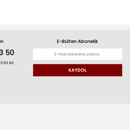
ri
E-Bülten Abonelik
3 50
73 50 90
KAYDOL