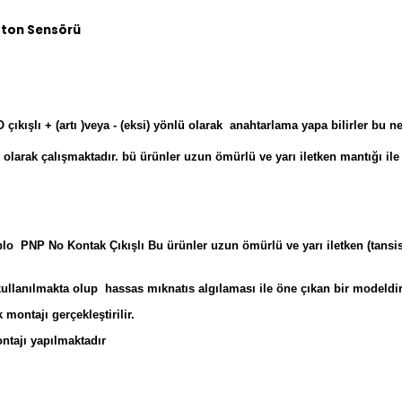
iston Sensörü
O çıkışlı + (artı )veya - (eksi) yönlü olarak anahtarlama yapa bilirler bu 
larak çalışmaktadır. bü ürünler uzun ömürlü ve yarı iletken mantığı ile 
PNP No Kontak Çıkışlı Bu ürünler uzun ömürlü ve yarı iletken (tansistör
kullanılmakta olup hassas mıknatıs algılaması ile öne çıkan bir modeldir
montajı gerçekleştirilir.
ontajı yapılmaktadır