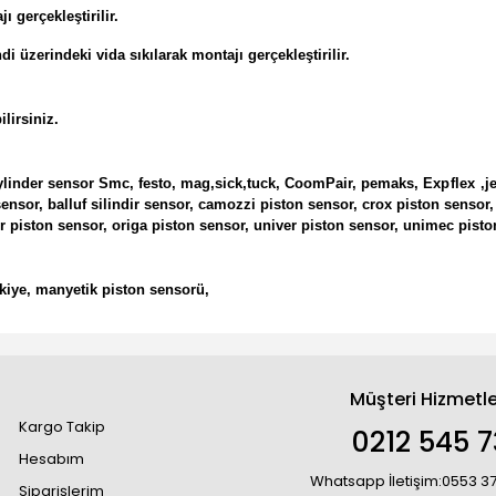
 gerçekleştirilir.
i üzerindeki vida sıkılarak montajı gerçekleştirilir.
lirsiniz.
cylinder sensor
Smc, festo, mag,sick,tuck,
CoomPair, pemaks,
Expflex
,j
 sensor, balluf silindir sensor, camozzi piston sensor, crox piston senso
piston sensor, origa piston sensor, univer piston sensor, unimec piston 
rkiye, manyetik piston sensorü,
Müşteri Hizmetle
Kargo Takip
0212 545 7
Hesabım
Whatsapp İletişim:0553 3
Siparişlerim