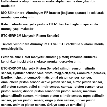
kullanılmakta olup hassas mıknatıs algılaması ile öne çıkan bir
modeldir.
ISO Silindirlere Aluminyum PF bracket (bağlantı aparatı) ile sıkılarak
montajı gerçekleştirilir.
Kalem silindir manyetik pistona BKT-1 barcket bağlantı aparatı ile
montajı yapılmaktadır
BTC-65RP-3M Manyetik Piston Sensörü
Tie-rod Silindirlere Aluminyum DT ve FST Bracket ile sıkılarak montajı
gerçekleştirilir.
Festo ve smc T slot manyetik silindir ( piston) kanalına sürülerek
kendi üzerindeki vida sıkılarak montajı gerçekleştirilir.
BTC-65RP-3M Manyetik Piston Sensörü silindir sensor , silindir
sensor, cylinder sensor
Smc, festo, mag,sick,tuck,
CoomPair, pemaks,
Expflex
,jelpc,
pneumax,Gimatic,omal piston sensor sensor,
omal,chelic piston sensor, active piston sensor, airtac piston sensor,
alif piston sensor, balluf silindir sensor, camozzi piston sensor, crox
piston sensor, disoric piston sensor,ifm piston sensor, mecman
piston silindir sensor, mindman piston silindir sensor, mpm ssilindir
sensor, parker piston sensor, origa piston sensor, univer piston
sensor, unimec piston sensor, türkiye satış ve temsilciliği