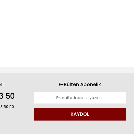
ri
E-Bülten Abonelik
3 50
73 50 90
KAYDOL