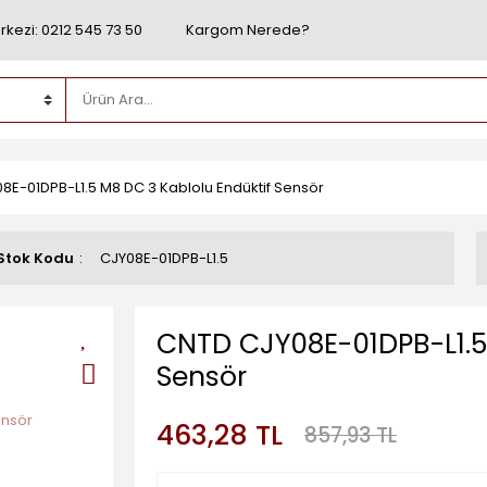
rkezi: 0212 545 73 50
Kargom Nerede?
8E-01DPB-L1.5 M8 DC 3 Kablolu Endüktif Sensör
Stok Kodu
CJY08E-01DPB-L1.5
CNTD CJY08E-01DPB-L1.5 
Sensör
463,28 TL
857,93 TL