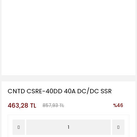
CNTD CSRE-40DD 40A DC/DC SSR
463,28 TL
857,93 TL
%46