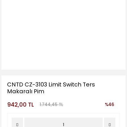
CNTD CZ-3103 Limit Switch Ters
Makaralı Pim
942,00 TL
1.744,45 TL
%46