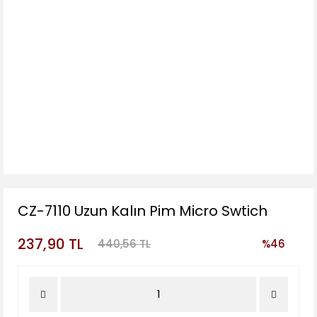
CZ-7110 Uzun Kalın Pim Micro Swtich
237,90 TL
440,56 TL
%46