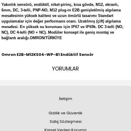
Yakınlık sensörü, endüktif, nikel-pirinç, kısa gövde, M12, ekranlı,
6mm, DC, 3-telli, PNP-NO, M12 plug-in E2B genişletilmiş algılama
mesafesinin yüksek kalitesi ve uzun ömürlü tasarımı Standart
uygulamalar için değer performans oranı. Uzatılmış (çift) algılama
mesafesi. En yüksek su koruması için IP67 ve IP69k. DC 3-telli (NO,
NC), DC 4-telli (NO + NC). Modüler konsept ile geniş montaj ve
bağlantı aralığı.OMRON/TÜRKİYE
Omron E2B-M12KS04-WP-B1 Endüktif Sensör
YORUMLAR
İletişim
Gizlilik ve Güvenlik
Satış Sözleşmesi
Kişisel Verileri Koruma