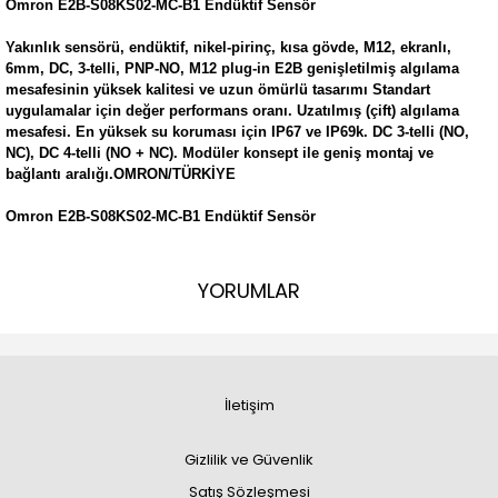
Omron E2B-S08KS02-MC-B1 Endüktif Sensör
Yakınlık sensörü, endüktif, nikel-pirinç, kısa gövde, M12, ekranlı,
6mm, DC, 3-telli, PNP-NO, M12 plug-in E2B genişletilmiş algılama
mesafesinin yüksek kalitesi ve uzun ömürlü tasarımı Standart
uygulamalar için değer performans oranı. Uzatılmış (çift) algılama
mesafesi. En yüksek su koruması için IP67 ve IP69k. DC 3-telli (NO,
NC), DC 4-telli (NO + NC). Modüler konsept ile geniş montaj ve
bağlantı aralığı.OMRON/TÜRKİYE
Omron E2B-S08KS02-MC-B1 Endüktif Sensör
YORUMLAR
İletişim
Gizlilik ve Güvenlik
Satış Sözleşmesi