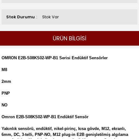
Stok Durumu
Stok Var
ÜRÜN BİLGİSİ
OMRON E2B-S08KS02-WP-B1 Serisi Endüktif Sensörler
M8
2mm
PNP
NO
Omron E2B-S08KS02-WP-B1 Endüktif Sensör
Yakınlık sensörü, endüktif, nikel-pirinç, kısa gövde, M12, ekranlı,
6mm, DC, 3-telli, PNP-NO, M12 plug-in E2B genişletilmiş algılama