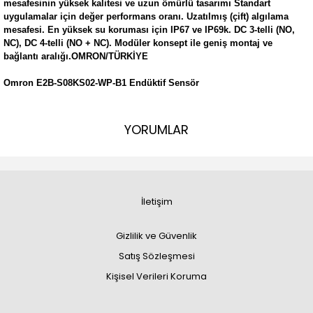
mesafesinin yüksek kalitesi ve uzun ömürlü tasarımı Standart
uygulamalar için değer performans oranı. Uzatılmış (çift) algılama
mesafesi. En yüksek su koruması için IP67 ve IP69k. DC 3-telli (NO,
NC), DC 4-telli (NO + NC). Modüler konsept ile geniş montaj ve
bağlantı aralığı.OMRON/TÜRKİYE
Omron E2B-S08KS02-WP-B1 Endüktif Sensör
YORUMLAR
İletişim
Gizlilik ve Güvenlik
Satış Sözleşmesi
Kişisel Verileri Koruma