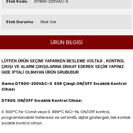
Stok Kodu
DT900-230VAC-S
Stok Durumu
Stok Var
ÜRÜN BİLGİSİ
LÜTFEN ÜRÜN SEÇİMİ YAPARKEN BESLEME VOLTAJI , KONTROL
ÇIKIŞI VE ALARM ÇIKIŞILARINA DİKKAT EDEREK SEÇİM YAPINIZ
İADE İPTALİ OLMAYAN ÜRÜN GRUBUDUR
Gemo DT900-230VAC-S SSR Çıkışlı ON/OFF Sıcaklık Kontrol
Cihazı
DT900; ON/OFF Sıcaklık Kontrol Cihazı
0..600°C Fe-Const veya 0..999°C NiCr-Ni, ON/OFF kontrol,
programlanabilir histeresiz ve üst limitli, dijital göstergeli, tek kontak
sıcaklık kontrol cihazı