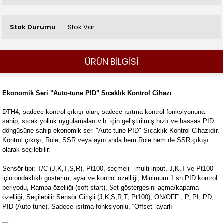
Stok Durumu
Stok Var
ÜRÜN BİLGİSİ
Ekonomik Seri "Auto-tune PID" Sıcaklık Kontrol Cihazı
DTH4, sadece kontrol çıkışı olan, sadece ısıtma kontrol fonksiyonuna
sahip, sıcak yolluk uygulamaları v.b. için geliştirilmiş hızlı ve hassas PID
döngüsüne sahip ekonomik seri "Auto-tune PID" Sıcaklık Kontrol Cihazıdır.
Kontrol çıkışı; Röle, SSR veya aynı anda hem Röle hem de SSR çıkışı
olarak seçilebilir.
Sensör tipi: T/C (J,K,T,S,R), Pt100, seçmeli - multi input, J,K,T ve Pt100
için ondaklıklı gösterim, ayar ve kontrol özelliği, Minimum 1 sn PID kontrol
periyodu, Rampa özelliği (soft-start), Set göstergesini açma/kapama
özelliği, Seçilebilir Sensör Girişli (J,K,S,R,T, Pt100), ON/OFF , P, PI, PD,
PID (Auto-tune), Sadece ısıtma fonksiyonlu, “Offset” ayarlı