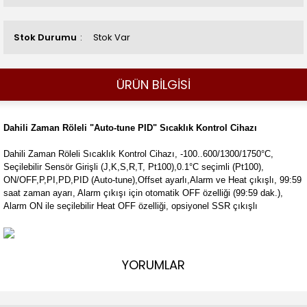
Stok Durumu
Stok Var
ÜRÜN BİLGİSİ
Dahili Zaman Röleli "Auto-tune PID" Sıcaklık Kontrol Cihazı
Dahili Zaman Röleli Sıcaklık Kontrol Cihazı, -100..600/1300/1750°C,
Seçilebilir Sensör Girişli (J,K,S,R,T, Pt100),0.1°C seçimli (Pt100),
ON/OFF,P,PI,PD,PID (Auto-tune),Offset ayarlı,Alarm ve Heat çıkışlı, 99:59
saat zaman ayarı, Alarm çıkışı için otomatik OFF özelliği (99:59 dak.),
Alarm ON ile seçilebilir Heat OFF özelliği, opsiyonel SSR çıkışlı
YORUMLAR