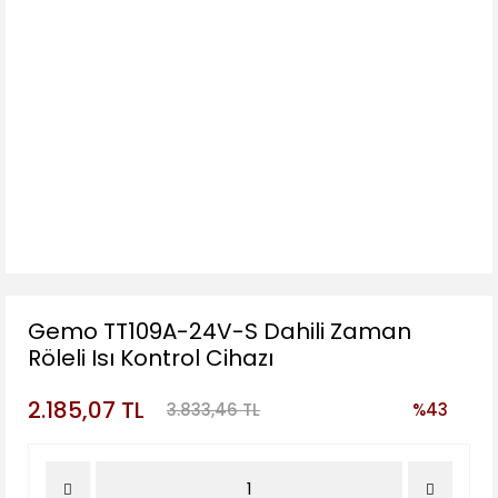
Gemo TT109A-24V-S Dahili Zaman
Röleli Isı Kontrol Cihazı
2.185,07 TL
3.833,46 TL
%43