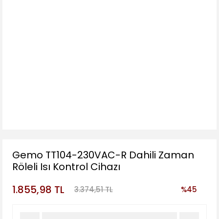
Gemo TT104-230VAC-R Dahili Zaman
Röleli Isı Kontrol Cihazı
1.855,98 TL
3.374,51 TL
%45