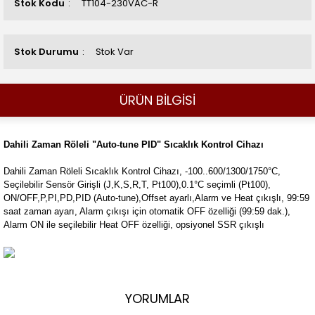
Stok Kodu
TT104-230VAC-R
Stok Durumu
Stok Var
ÜRÜN BİLGİSİ
Dahili Zaman Röleli "Auto-tune PID" Sıcaklık Kontrol Cihazı
Dahili Zaman Röleli Sıcaklık Kontrol Cihazı, -100..600/1300/1750°C,
Seçilebilir Sensör Girişli (J,K,S,R,T, Pt100),0.1°C seçimli (Pt100),
ON/OFF,P,PI,PD,PID (Auto-tune),Offset ayarlı,Alarm ve Heat çıkışlı, 99:59
saat zaman ayarı, Alarm çıkışı için otomatik OFF özelliği (99:59 dak.),
Alarm ON ile seçilebilir Heat OFF özelliği, opsiyonel SSR çıkışlı
YORUMLAR