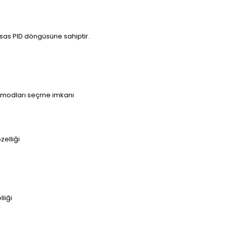
ssas PID döngüsüne sahiptir.
m modları seçme imkanı
zelliği
liği