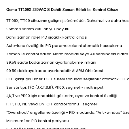
Gemo TT109X-230VAC-S Dahili Zaman Röleli Isı Kontrol Cihazı
TT109X, TT109 cihazının gelişmiş sürümüdür. Daha hızlı ve daha ha
96mm x 96mm kutu ön yüz boyutu
Dahili zaman röleli PID sıcaklık kontrol cihazı
Auto-tune özelliği ile PID parametrelerini otomatik hesaplama
Zaman ile kontrol edilen Alarm modları veya AX serisindeki alar
99:59 saate kadar zaman ayarlanabilme imkanı
99:59 dakikaya kadar ayarlanabilir ALARM ON süresi
OUT çıkışı için Timer T.SET süresi sonunda seçilebilir otomatik OFF ö
Sensör tipi: T/C (J,K,T,S,R), Pt100, seçmeli - multi input
J,K,T ve Pt100 için ondaklıklı gösterim, ayar ve kontrol özelliği
P, PI, PD, PID veya ON-OFF kontrol formu - seçmeli
“Overshoot” engelleme özelliği – PID modunda, “Anti-windup” özel
Minimum 1 sn PID kontrol periyodu