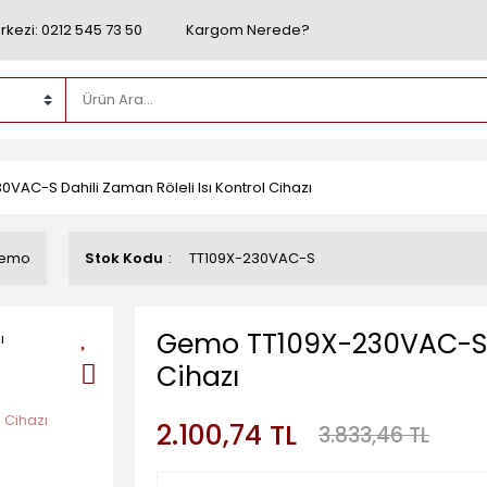
rkezi: 0212 545 73 50
Kargom Nerede?
AC-S Dahili Zaman Röleli Isı Kontrol Cihazı
emo
Stok Kodu
TT109X-230VAC-S
Gemo TT109X-230VAC-S Da
Cihazı
2.100,74 TL
3.833,46 TL