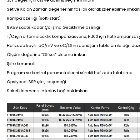
SET değeri için üst ve alt limit seçme imkanı
Set ve Kalan Zaman değerlerinin fasılalı olarak izlenebilme imkan
Rampa özelliği (soft-start)
99:59 saate kadar Çalışma Geciktirme özelliği
T/C için ortam sıcaklık kompanzasyonu, Pt100 için hat kompanza
Hafızada kayıtlı oC/mV ve oC/Ohm dönüşüm tabloları ile eğri dü
Ölçüm değerine “Offset” ekleme imkanı
Şifre korumalı
Program ve kontrol parametrelerini sürekli hafızada tutabilme
Opsiyonel SSR çıkış seçeneği
Soketli klemens ile kolay bağlantı imkanı