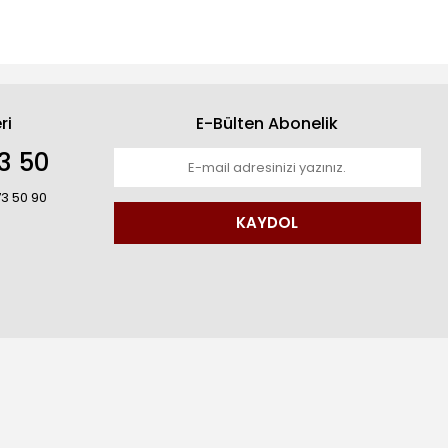
ri
E-Bülten Abonelik
3 50
73 50 90
KAYDOL