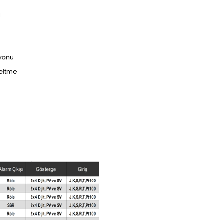
ı
syonu
zeltme