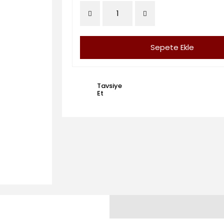
Sepete Ekle
Tavsiye
Et