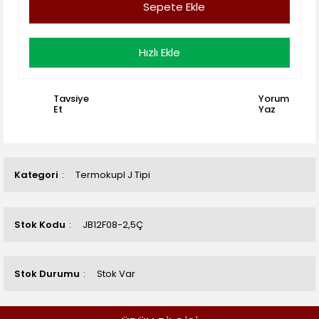
Sepete Ekle
Hızlı Ekle
Tavsiye
Yorum
Et
Yaz
Kategori
Termokupl J Tipi
Stok Kodu
JB12F08-2,5Ç
Stok Durumu
Stok Var