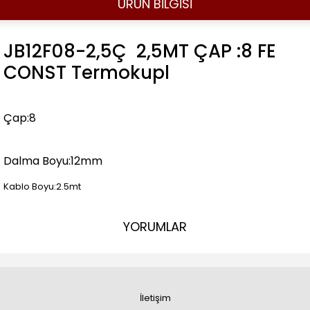
ÜRÜN BİLGİSİ
JB12F08-2,5Ç 2,5MT ÇAP :8 FE
CONST Termokupl
Çap:8
Dalma Boyu:12mm
Kablo Boyu:2.5mt
YORUMLAR
İletişim