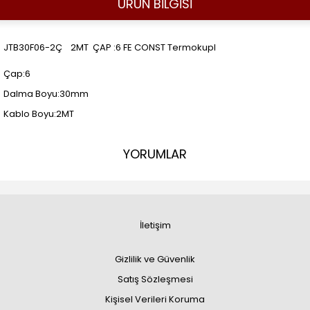
ÜRÜN BİLGİSİ
JTB30F06-2Ç 2MT ÇAP :6 FE CONST Termokupl
Çap:6
Dalma Boyu:30mm
Kablo Boyu:2MT
YORUMLAR
İletişim
Gizlilik ve Güvenlik
Satış Sözleşmesi
Kişisel Verileri Koruma