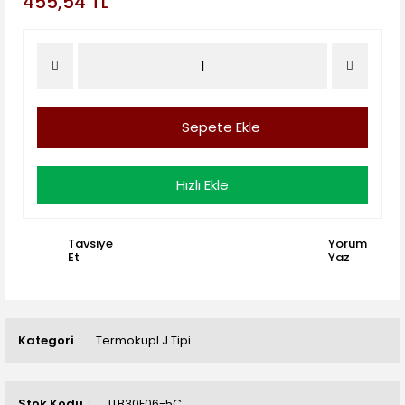
455,54 TL
Sepete Ekle
Hızlı Ekle
Tavsiye
Yorum
Et
Yaz
Kategori
Termokupl J Tipi
Stok Kodu
JTB30F06-5Ç