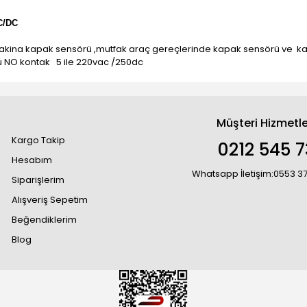
C/DC
ina kapak sensörü ,mutfak araç gereçlerinde kapak sensörü ve kapı
çlu NO kontak 5 ile 220vac /250dc
Müşteri Hizmetle
Kargo Takip
0212 545 7
Hesabım
Whatsapp İletişim:0553 3
Siparişlerim
Alışveriş Sepetim
Beğendiklerim
Blog