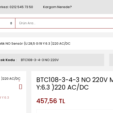
rkezi: 0212 545 73 50
Kargom Nerede?
k NO Sensör (U:28,5 G:19 Y:6.3 )220 AC/DC
tok Kodu
BTC108-3-4-3 NO 220V
BTC108-3-4-3 NO 220V Ma
Y:6.3 )220 AC/DC
457,56 TL