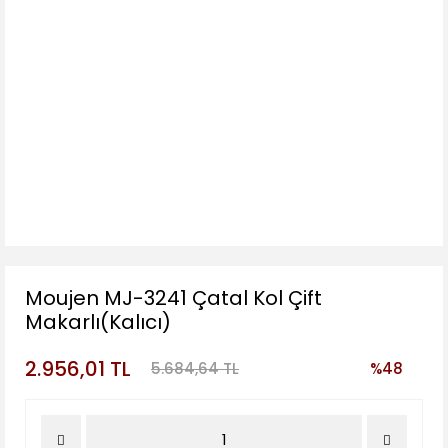
Moujen MJ-3241 Çatal Kol Çift
Makarlı(Kalıcı)
2.956,01 TL
5.684,64 TL
%48