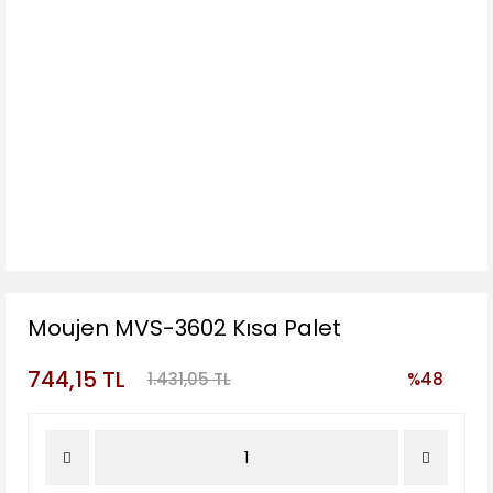
Moujen MVS-3602 Kısa Palet
744,15 TL
1.431,05 TL
%48