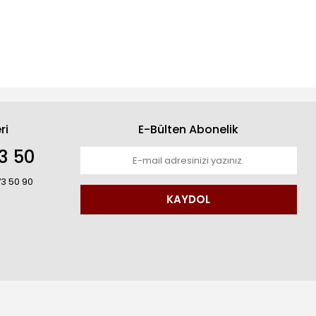
ri
E-Bülten Abonelik
3 50
73 50 90
KAYDOL