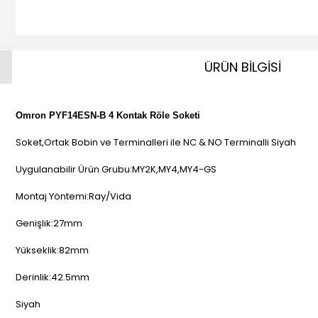
ÜRÜN BİLGİSİ
Omron PYF14ESN-B 4 Kontak Röle Soketi
Soket,Ortak Bobin ve Terminalleri ile NC & NO Terminalli Siyah
Uygulanabilir Ürün Grubu:MY2K,MY4,MY4-GS
Montaj Yöntemi:Ray/Vida
Genişlik:27mm
Yükseklik:82mm
Derinlik:42.5mm
Siyah