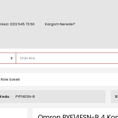
rkezi: 0212 545 73 50
Kargom Nerede?
Röle Soketi
 Kodu
PYF14ESN-B
S
Omron PYF14ESN-B 4 Kon