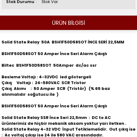
Stok Durumu
Stok Var
ÜRÜN BİLGİSİ
Solid State Relay 50A BSH1F50D58SOT İNCE SERİ 22,5MM
BSH1F50D58SOT 50 Amper İnce Seri Alarm Çıkışlı
Biltec BSH1F50D58SOT 50Amper dc/ac ssr
Besleme Voltajı : 4-32VDC led göstergeli
Çıkış Voltajı : 24-580VAC SCR Tristor
Çıkış Akımı : 50 Amper SCR (Tristör) (% 65 baz
alınmalıdır soğutucu ile )
BSH1F50D58SOT 50 Amper İnce Seri Alarm Çıkışlı
Solid State Relay SSR İnce Seri 22,5mm : DC to AC
ürünlerimiz de hiçbir mekanik aksam yoktur yarı iletken .
Solid State Relay 4-32 VDC İnput Tetiklemelidir. Out çıkış ise
: Ac voltaj çıkışı ise 24 ile 580 VAC arasındadır.