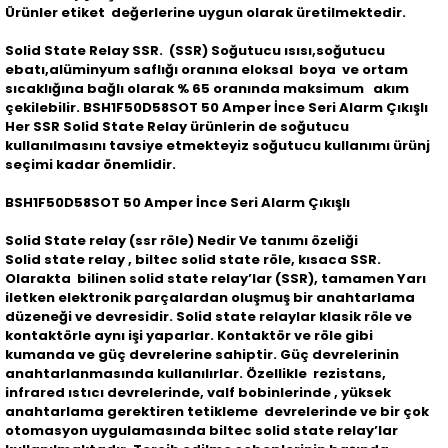
Ürünler etiket değerlerine uygun olarak üretilmektedir.
Solid State Relay SSR. (SSR) Soğutucu ısısı,soğutucu
ebatı,alüminyum saflığı oranına eloksal boya ve ortam
sıcaklığına bağlı olarak % 65 oranında maksimum akım
çekilebilir. BSH1F50D58SOT 50 Amper İnce Seri Alarm Çıkışlı
Her SSR Solid State Relay ürünlerin de soğutucu
kullanılmasını tavsiye etmekteyiz soğutucu kullanımı ürünj
seçimi kadar önemlidir.
BSH1F50D58SOT 50 Amper İnce Seri Alarm Çıkışlı
Solid State relay (ssr röle) Nedir Ve tanımı özeliği
Solid state relay , biltec solid state röle, kısaca SSR.
Olarakta bilinen solid state relay’lar (SSR), tamamen Yarı
iletken elektronik parçalardan oluşmuş bir anahtarlama
düzeneği ve devresidir. Solid state relaylar klasik röle ve
kontaktörle aynı işi yaparlar. Kontaktör ve röle gibi
kumanda ve güç devrelerine sahiptir. Güç devrelerinin
anahtarlanmasında kullanılırlar. Özellikle rezistans,
infrared ıstıcı devrelerinde, valf bobinlerinde , yüksek
anahtarlama gerektiren tetikleme devrelerinde ve bir çok
otomasyon uygulamasında biltec solid state relay’lar