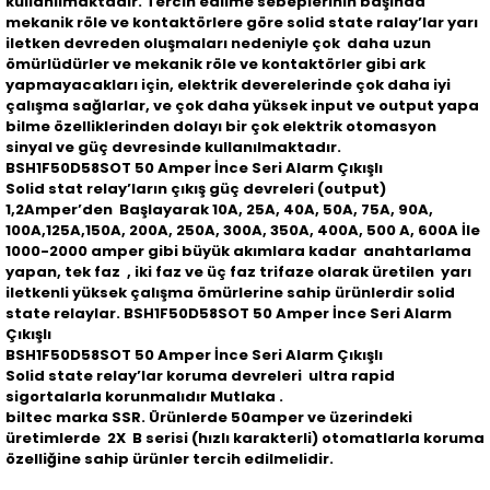
kullanılmaktadır. Tercih edilme sebeplerinin başında
mekanik röle ve kontaktörlere göre solid state ralay’lar yarı
iletken devreden oluşmaları nedeniyle çok daha uzun
ömürlüdürler ve mekanik röle ve kontaktörler gibi ark
yapmayacakları için, elektrik deverelerinde çok daha iyi
çalışma sağlarlar, ve çok daha yüksek input ve output yapa
bilme özelliklerinden dolayı bir çok elektrik otomasyon
sinyal ve güç devresinde kullanılmaktadır.
BSH1F50D58SOT 50 Amper İnce Seri Alarm Çıkışlı
Solid stat relay’ların çıkış güç devreleri (output)
1,2Amper’den Başlayarak 10A, 25A, 40A, 50A, 75A, 90A,
100A,125A,150A, 200A, 250A, 300A, 350A, 400A, 500 A, 600A İle
1000-2000 amper gibi büyük akımlara kadar anahtarlama
yapan, tek faz , iki faz ve üç faz trifaze olarak üretilen yarı
iletkenli yüksek çalışma ömürlerine sahip ürünlerdir solid
state relaylar. BSH1F50D58SOT 50 Amper İnce Seri Alarm
Çıkışlı
BSH1F50D58SOT 50 Amper İnce Seri Alarm Çıkışlı
Solid state relay’lar koruma devreleri ultra rapid
sigortalarla korunmalıdır Mutlaka .
biltec marka SSR. Ürünlerde 50amper ve üzerindeki
üretimlerde 2X B serisi (hızlı karakterli) otomatlarla koruma
özelliğine sahip ürünler tercih edilmelidir.