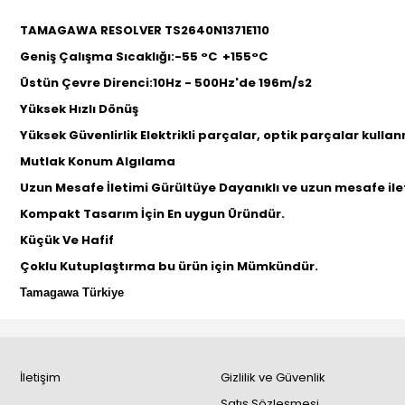
TAMAGAWA RESOLVER TS2640N1371E110
Geniş Çalışma Sıcaklığı:-55 °C +155°C
Üstün Çevre Direnci:10Hz - 500Hz'de 196m/s2
Yüksek Hızlı Dönüş
Yüksek Güvenlirlik Elektrikli parçalar, optik parçalar kulla
Mutlak Konum Algılama
Uzun Mesafe İletimi Gürültüye Dayanıklı ve uzun mesafe i
Kompakt Tasarım İçin En uygun Üründür.
Küçük Ve Hafif
Çoklu Kutuplaştırma bu ürün için Mümkündür.
Tamagawa Türkiye
İletişim
Gizlilik ve Güvenlik
Satış Sözleşmesi