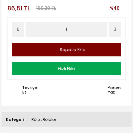
86,51 TL
160,20 TL
%46
Sepete Ekle
Hızlı Ekle
Tavsiye
Yorum
Et
Yaz
Kategori
Röle
,
Röleler