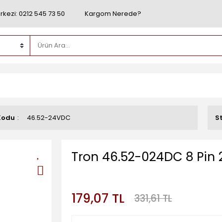
rkezi: 0212 545 73 50
Kargom Nerede?
Kodu
46.52-24VDC
S
Tron 46.52-024DC 8 Pin
179,07 TL
331,61 TL