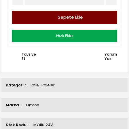
Sepete Ekle
Hızlı Ekle
Tavsiye
Yorum
Et
Yaz
Kategori
Röle
,
Röleler
Marka
Omron
Stok Kodu
MY4IN 24V.