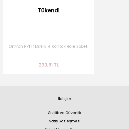
Tükendi
Omron PYF14ESN-B 4 Kontak Röle Soketi
230,81 TL
İletişim
Gizlilik ve Güvenlik
Satış Sözleşmesi