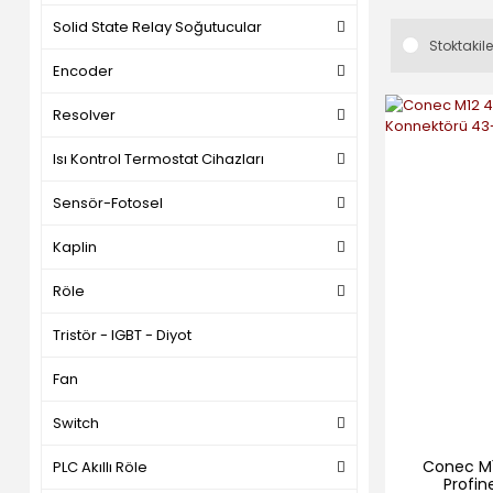
Solid State Relay Soğutucular
Stoktakile
Encoder
Resolver
Isı Kontrol Termostat Cihazları
Sensör-Fotosel
Kaplin
Röle
Tristör - IGBT - Diyot
Fan
Switch
Conec M1
PLC Akıllı Röle
Profin