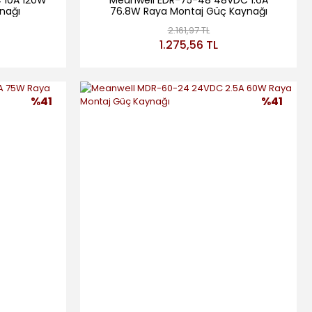
nağı
76.8W Raya Montaj Güç Kaynağı
2.161,97 TL
1.275,56 TL
%41
%41