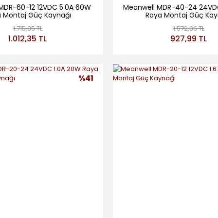
MDR-60-12 12VDC 5.0A 60W
Meanwell MDR-40-24 24VD
 Montaj Güç Kaynağı
Raya Montaj Güç Kay
1.715,85 TL
1.572,86 TL
1.012,35 TL
927,99 TL
%41