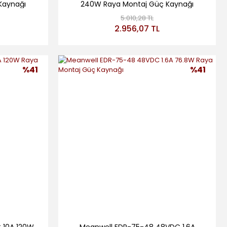
Kaynağı
240W Raya Montaj Güç Kaynağı
5.010,28 TL
2.956,07 TL
%41
%41
 10A 120W
Meanwell EDR-75-48 48VDC 1.6A