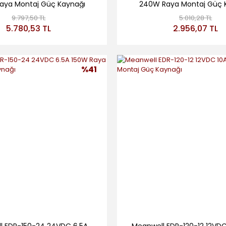
aya Montaj Güç Kaynağı
240W Raya Montaj Güç 
9.797,50 TL
5.010,28 TL
5.780,53 TL
2.956,07 TL
%41
l EDR-150-24 24VDC 6.5A
Meanwell EDR-120-12 12VDC