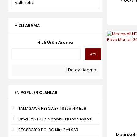
480W T
Voltmetre
HIZLI ARAMA
Hızlı Ürün Arama
Ara
Detaylı Arama
EN POPULER OLANLAR
TAMAGAWA RESOLVER TS2651N141E78
Omal RV21 RV2I Manyetik Piston Sensörü
BTC8DC100 DC-DC Mini Seri SSR
Meanwell