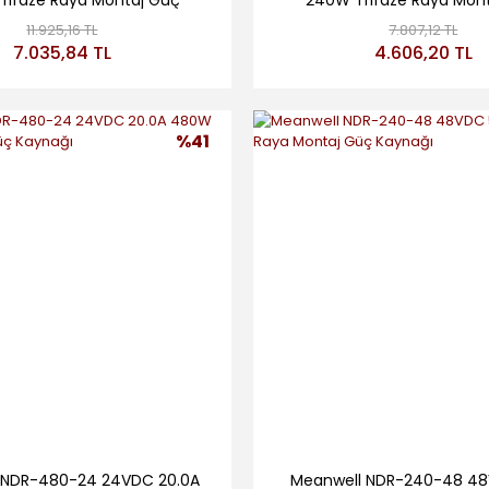
rifaze Raya Montaj Güç
240W Trifaze Raya Mon
Kaynağı
Kaynağı
11.925,16 TL
7.807,12 TL
7.035,84 TL
4.606,20 TL
%41
 NDR-480-24 24VDC 20.0A
Meanwell NDR-240-48 48