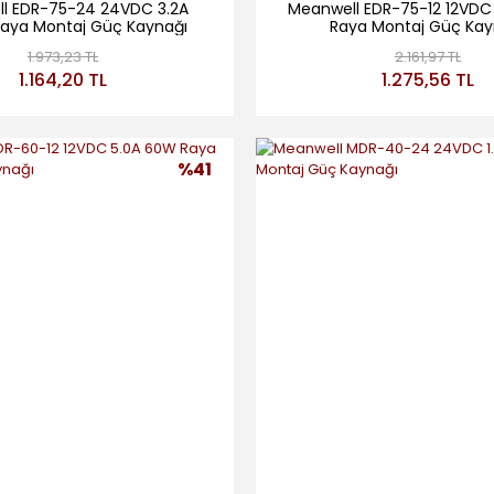
l EDR-75-24 24VDC 3.2A
Meanwell EDR-75-12 12VDC
aya Montaj Güç Kaynağı
Raya Montaj Güç Kay
1.973,23 TL
2.161,97 TL
1.164,20 TL
1.275,56 TL
%41