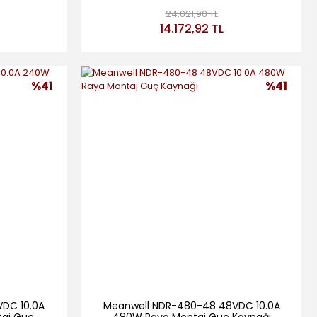
Kaynağı
24.021,90 TL
14.172,92 TL
%41
%41
DC 10.0A
Meanwell NDR-480-48 48VDC 10.0A