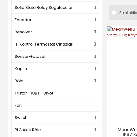
Solid State Relay Soğutucular
Stoktakile
Encoder
Resolver
Isı Kontrol Termostat Cihazları
Sensör-Fotosel
Kaplin
Röle
Tristör - IGBT - Diyot
Fan
Switch
MeanWell
PLC Akıllı Röle
IP67 S