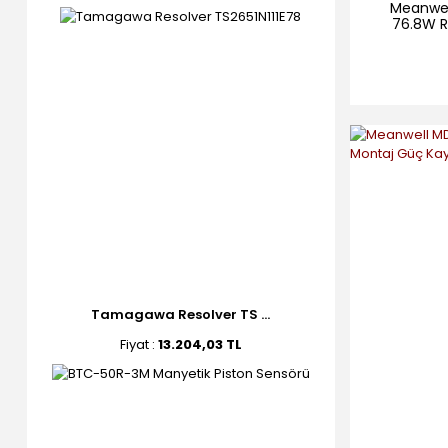
Meanwel
76.8W R
Tamagawa Resolver TS ...
Fiyat :
13.204,03 TL