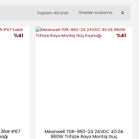
Toplam 49 ürün
%41
%41
 36W IP67
Meanwell TDR-960-24 24VDC 40.0A
nağı
960W Trifaze Raya Montaj Güç