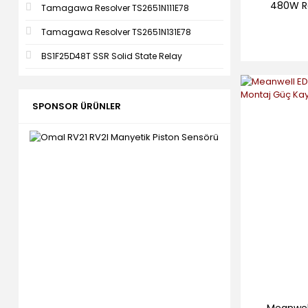
480W R
Tamagawa Resolver TS2651N111E78
Tamagawa Resolver TS2651N131E78
BS1F25D48T SSR Solid State Relay
SPONSOR ÜRÜNLER
Meanwel