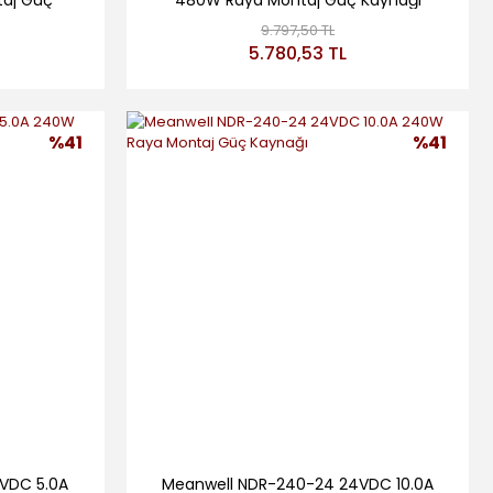
taj Güç
480W Raya Montaj Güç Kaynağı
9.797,50 TL
5.780,53 TL
%41
%41
VDC 5.0A
Meanwell NDR-240-24 24VDC 10.0A