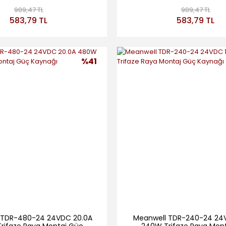
989,47 TL
989,47 TL
583,79 TL
583,79 TL
%41
 TDR-480-24 24VDC 20.0A
Meanwell TDR-240-24 24V