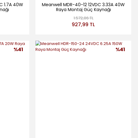
C 1.7A 40W
Meanwell MDR-40-12 12VDC 3.33A 40W
nağı
Raya Montaj Güç Kaynağı
1.572,86 TL
927,99 TL
%41
%41