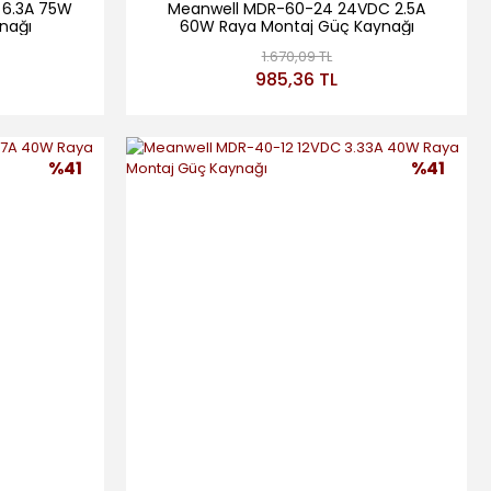
 6.3A 75W
Meanwell MDR-60-24 24VDC 2.5A
nağı
60W Raya Montaj Güç Kaynağı
1.670,09 TL
985,36 TL
%41
%41